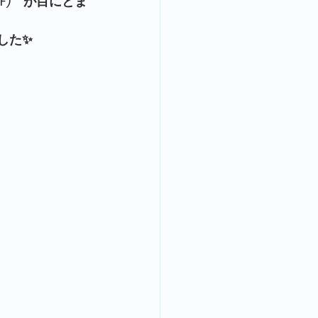
F)　が目にとま
した✨