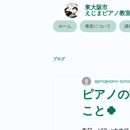
東大阪市
えじまピアノ教
ホーム
教室について
講
ブログ
ejimapiano-scho
ピアノの
こと🍀