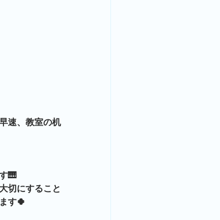
早速、教室の机
🎹
大切にすること
す🍀