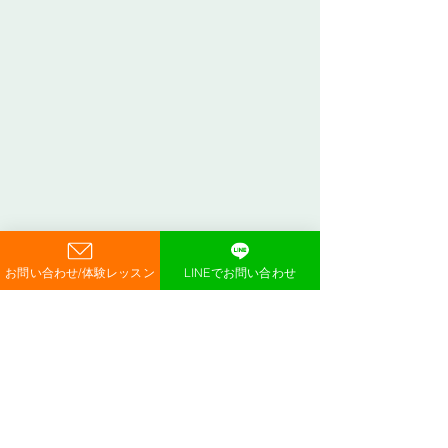
お問い合わせ/体験レッスン
LINEでお問い合わせ
瓢箪山駅・東花園駅・新石切駅方面をはじめ、枚岡・河内花園・若江岩田駅エリ
アからも通っていただいています🎶
詳しい住所は体験レッスンお申し込み時にご案内いたします